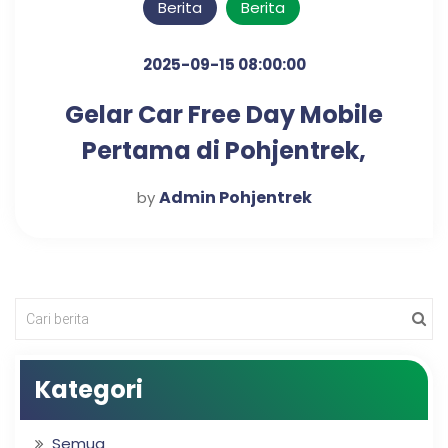
Berita
Berita
2025-09-15 08:00:00
Gelar Car Free Day Mobile
Pertama di Pohjentrek,
Dorong Hidup Sehat dan
Admin Pohjentrek
by
Mobilisasi Ekonomi Desa
Kategori
Semua