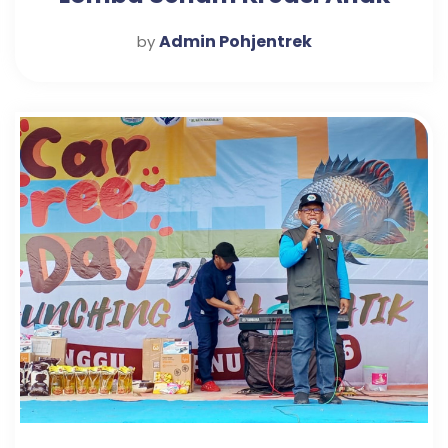
di Desa Warungdowo
Admin Pohjentrek
by