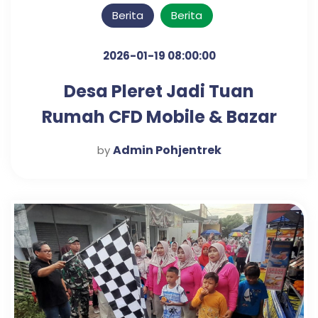
Berita
Berita
2026-01-19 08:00:00
Desa Pleret Jadi Tuan
Rumah CFD Mobile & Bazar
UMKM: Meriah dengan
Admin Pohjentrek
by
Lomba Olah Ikan,
Memancing, hingga
Launching Desa Tematik