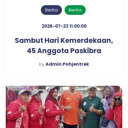
Berita
Berita
2026-07-23 11:00:00
Sambut Hari Kemerdekaan,
45 Anggota Paskibra
Kecamatan Pohjentrek
Admin Pohjentrek
by
Tahun 2026 Resmi Dimulai
Latihannya