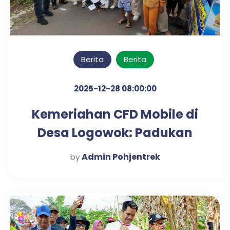
Berita
Berita
2025-12-28 08:00:00
Kemeriahan CFD Mobile di
Desa Logowok: Padukan
Olahraga Sehat dan Ajang
Admin Pohjentrek
by
Kreativitas Anak-Anak