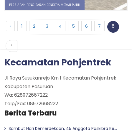
PERSIAPAN PENGIBARAN BENDERA MERAH PUTIH
8
‹
1
2
3
4
5
6
7
›
Kecamatan Pohjentrek
Jl Raya Susukanrejo Km 1 Kecamatan Pohjentrek
Kabupaten Pasuruan
Wa: 628972667222
Telp/Fax: 08972668222
Berita Terbaru
Sambut Hari Kemerdekaan, 45 Anggota Paskibra Ke...