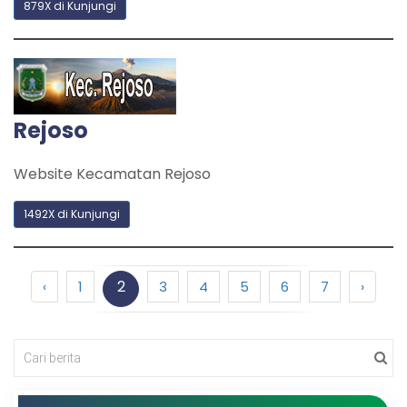
879X di Kunjungi
Rejoso
Website Kecamatan Rejoso
1492X di Kunjungi
2
‹
1
3
4
5
6
7
›