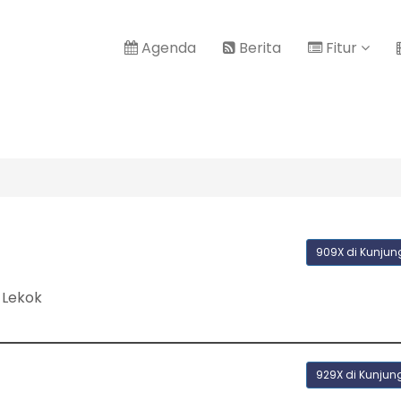
Agenda
Berita
Fitur
909X di Kunjun
 Lekok
929X di Kunjun