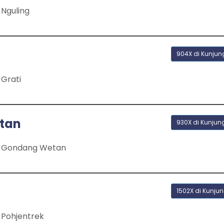
Nguling
904X di Kunjun
Grati
tan
930X di Kunjun
 Gondang Wetan
1502X di Kunjun
Pohjentrek