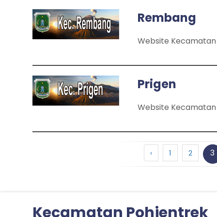
Rembang
Website Kecamata
Prigen
Website Kecamatan 
3
‹
1
2
Kecamatan Pohjentrek