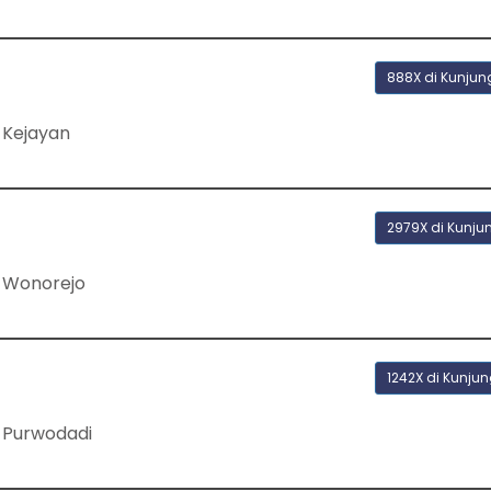
888X di Kunjun
 Kejayan
2979X di Kunju
 Wonorejo
1242X di Kunjun
 Purwodadi