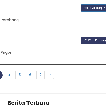
1230X di Kunjun
n Rembang
1018X di Kunjun
Prigen
4
5
6
7
›
Berita Terbaru