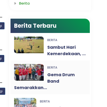
Berita
Berita Terbaru
gi
BERITA
Sambut Hari
Kemerdekaan, ...
gi
BERITA
Gema Drum
Band
Semarakkan...
gi
BERITA