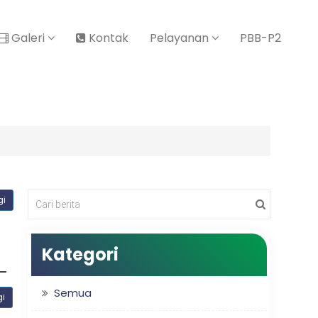
Galeri
Kontak
Pelayanan
PBB-P2
gi
Kategori
Semua
gi