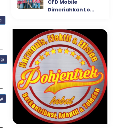
CFD Mobile
Dimeriahkan Lo...
gi
ngi
gi